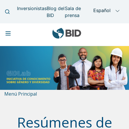
Pasar
Main
al
navigation
contenido
principal
Menú Principal
Resúmenes de